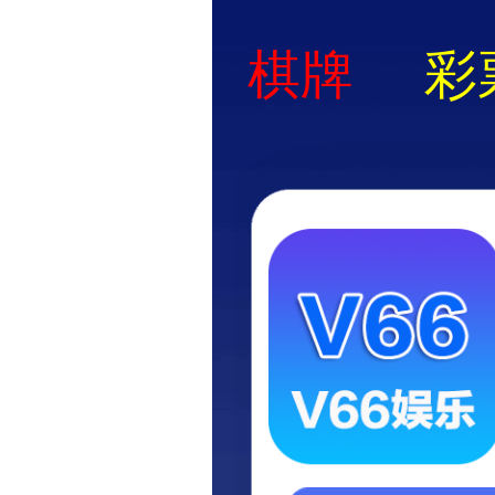
投资者关系