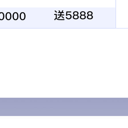
2026.07.02
在线查看PDF
金田股份关于以集中竞价