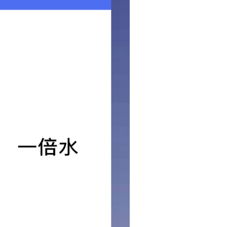
Learn More
在线查看PDF
充流动资金的募集资金的公告