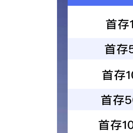
临时公告
2026.08.01
金田股份关于以集中竞价交易方式回购公司股份比例达
1%暨股份回购进展公告