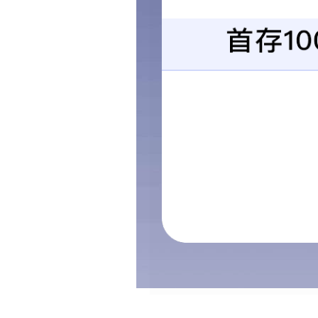
2026.07.17
金田股份关于为子公司提供担保的公告
股票信息