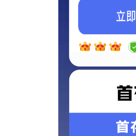
定期公告
临时公告
2026.08.01
金田股份关于以集中竞价交易方式回购公司股份比例达
1%暨股份回购进展公告